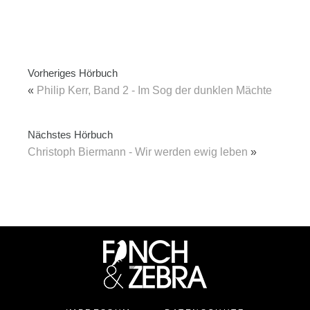
Vorheriges Hörbuch
«
Philip Kerr, Band 2 - Im Sog der dunklen Mächte
Nächstes Hörbuch
Christoph Biermann - Wir werden ewig leben
»