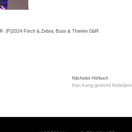
bR (P)2024 Finch & Zebra, Buss & Thielen GbR
Nächstes Hörbuch
Han Kang gewinnt Nobelpreis 